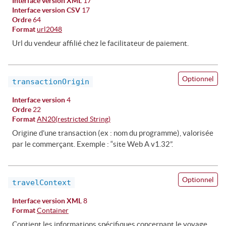
Interface version XML
17
Interface version CSV
17
Ordre
64
Format
url2048
Url du vendeur affilié chez le facilitateur de paiement.
Optionnel
transactionOrigin
Interface version
4
Ordre
22
Format
AN20(restricted String)
Origine d’une transaction (ex : nom du programme), valorisée
par le commerçant. Exemple : “site Web A v1.32”.
Optionnel
travelContext
Interface version XML
8
Format
Container
Contient les informations spécifiques concernant le voyage.