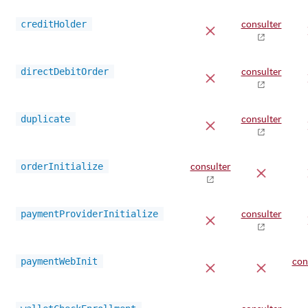
creditHolder
consulter
directDebitOrder
consulter
duplicate
consulter
orderInitialize
consulter
paymentProviderInitialize
consulter
paymentWebInit
con