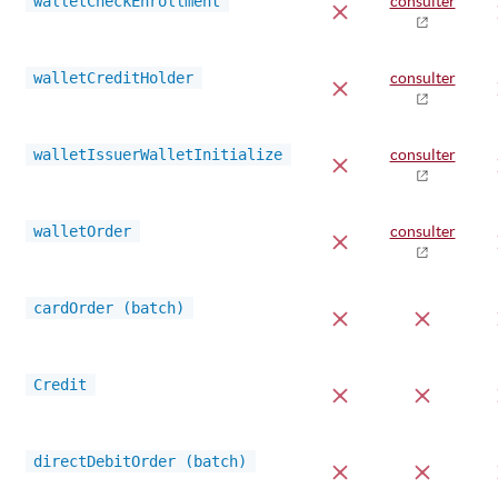
walletCheckEnrollment
consulter
walletCreditHolder
consulter
walletIssuerWalletInitialize
consulter
walletOrder
consulter
cardOrder (batch)
Credit
directDebitOrder (batch)