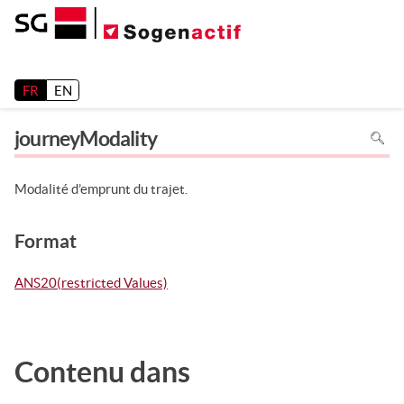
Release 26.2
FR
EN
Pour
journeyModality
recher
dans
la
page
utiliser
Modalité d’emprunt du trajet.
Ctrl+F
sur
votre
clavier
Format
ANS20(restricted Values)
Contenu dans