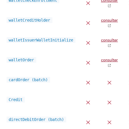
walletCheckEnrollment
consulter
walletCreditHolder
consulter
walletIssuerWalletInitialize
consulter
walletOrder
consulter
cardOrder (batch)
Credit
directDebitOrder (batch)