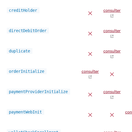
creditHolder
consulter
directDebitOrder
consulter
duplicate
consulter
orderInitialize
consulter
paymentProviderInitialize
consulter
paymentWebInit
con