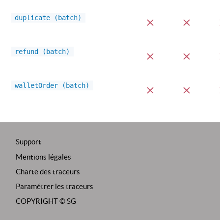
duplicate (batch)
refund (batch)
walletOrder (batch)
Support
Mentions légales
Charte des traceurs
Paramétrer les traceurs
COPYRIGHT ©
SG