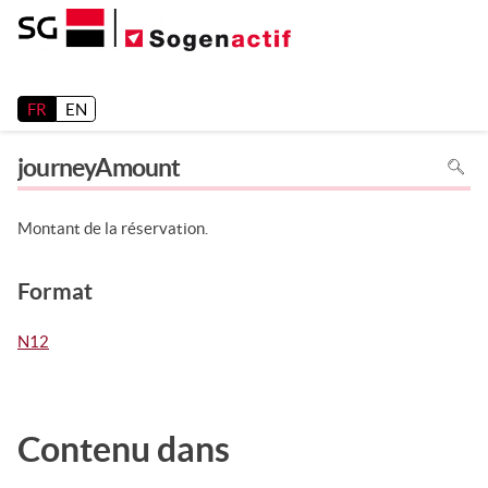
Release 26.2
FR
EN
Pour
journeyAmount
recher
dans
la
page
utiliser
Montant de la réservation.
Ctrl+F
sur
votre
clavier
Format
N12
Contenu dans