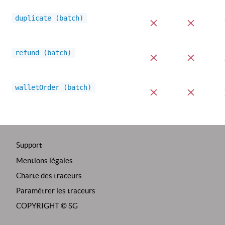
duplicate (batch)
refund (batch)
walletOrder (batch)
Support
Mentions légales
Charte des traceurs
Paramétrer les traceurs
COPYRIGHT ©
SG