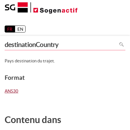
Release 26.2
FR
EN
Pour
destinationCountry
recher
dans
la
page
utiliser
Pays destination du trajet.
Ctrl+F
sur
votre
clavier
Format
ANS30
Contenu dans