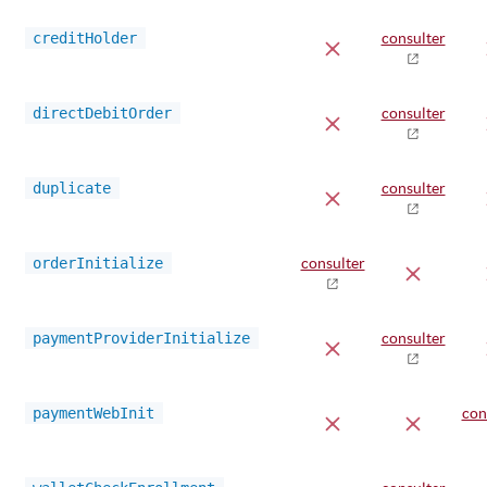
creditHolder
consulter
directDebitOrder
consulter
duplicate
consulter
orderInitialize
consulter
paymentProviderInitialize
consulter
paymentWebInit
con