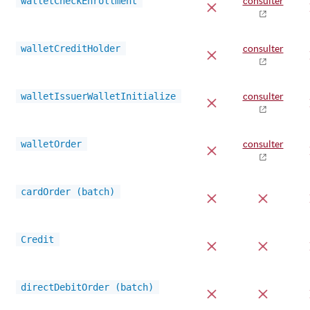
walletCheckEnrollment
consulter
walletCreditHolder
consulter
walletIssuerWalletInitialize
consulter
walletOrder
consulter
cardOrder (batch)
Credit
directDebitOrder (batch)