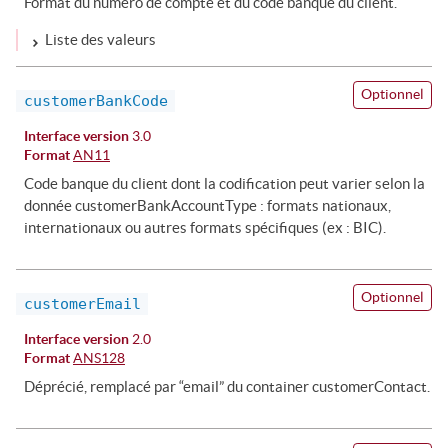
Format du numéro de compte et du code banque du client.
Liste des valeurs
Optionnel
customerBankCode
Interface version
3.0
Format
AN11
Code banque du client dont la codification peut varier selon la
donnée customerBankAccountType : formats nationaux,
internationaux ou autres formats spécifiques (ex : BIC).
Optionnel
customerEmail
Interface version
2.0
Format
ANS128
Déprécié, remplacé par “email” du container customerContact.