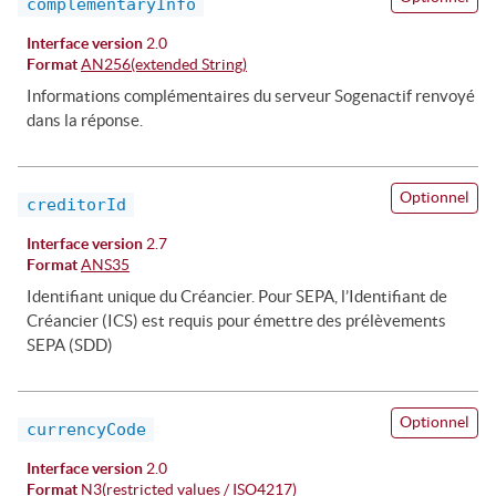
complementaryInfo
Interface version
2.0
Format
AN256(extended String)
Informations complémentaires du serveur Sogenactif renvoyé
dans la réponse.
Optionnel
creditorId
Interface version
2.7
Format
ANS35
Identifiant unique du Créancier. Pour SEPA, l’Identifiant de
Créancier (ICS) est requis pour émettre des prélèvements
SEPA (SDD)
Optionnel
currencyCode
Interface version
2.0
Format
N3(restricted values / ISO4217)