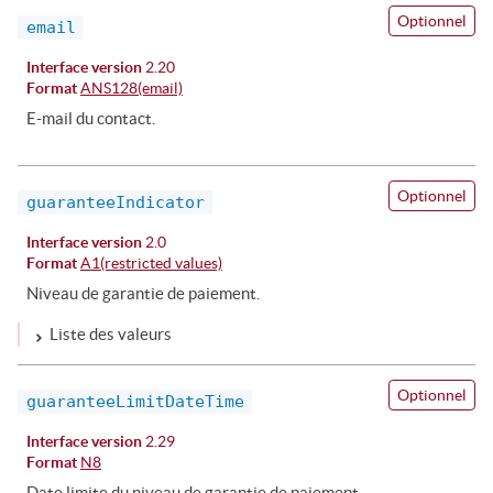
Optionnel
email
Interface version
2.20
Format
ANS128(email)
E-mail du contact.
Optionnel
guaranteeIndicator
Interface version
2.0
Format
A1(restricted values)
Niveau de garantie de paiement.
Liste des valeurs
Optionnel
guaranteeLimitDateTime
Interface version
2.29
Format
N8
Date limite du niveau de garantie de paiement.