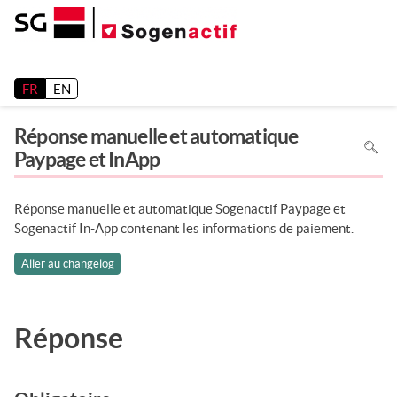
Release 26.2
FR
EN
Réponse manuelle et automatique
Pour
recher
Paypage et InApp
dans
la
page
utiliser
Ctrl+F
Réponse manuelle et automatique Sogenactif Paypage et
sur
votre
Sogenactif In-App contenant les informations de paiement.
clavier
Aller au changelog
Réponse