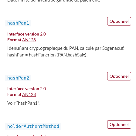
Optionnel
hashPan1
Interface version
2.0
Format
AN128
Identifiant cryptographique du PAN, calculé par Sogenactif.
hashPan = hashFunction (PAN,hashSalt).
Optionnel
hashPan2
Interface version
2.0
Format
AN128
Voir “hashPan1”.
Optionnel
holderAuthentMethod