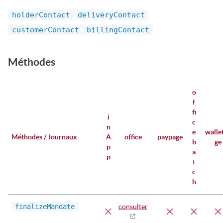
holderContact
deliveryContact
customerContact
billingContact
Méthodes
o
f
fi
i
c
n
e
walle
Méthodes / Journaux
A
office
paypage
b
ge
p
a
p
t
c
h
finalizeMandate
consulter