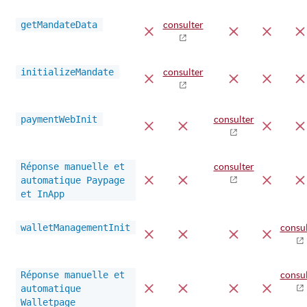
getMandateData
consulter
initializeMandate
consulter
paymentWebInit
consulter
Réponse manuelle et
consulter
automatique Paypage
et InApp
walletManagementInit
consul
Réponse manuelle et
consul
automatique
Walletpage