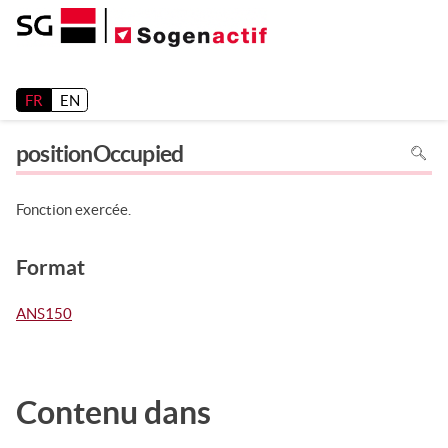
Release 26.2
FR
EN
Pour
positionOccupied
recher
dans
la
page
utiliser
Fonction exercée.
Ctrl+F
sur
votre
clavier
Format
ANS150
Contenu dans