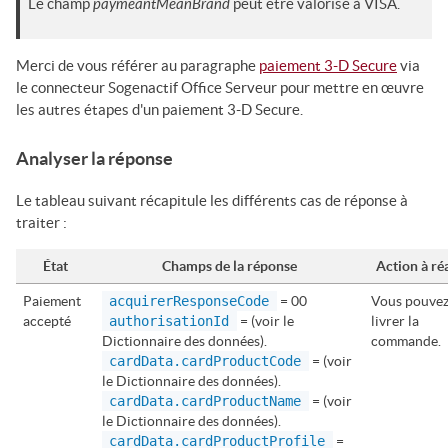
paymeantMeanBrand
Le champ
peut être valorisé à
VISA
.
Merci de vous référer au paragraphe
paiement 3-D Secure
via
le connecteur
Sogenactif Office Serveur
pour mettre en œuvre
les autres étapes d'un paiement 3-D Secure.
Analyser la réponse
Le tableau suivant récapitule les différents cas de réponse à
traiter :
État
Champs de la réponse
Action à réa
Paiement
acquirerResponseCode
= 00
Vous pouve
accepté
authorisationId
= (voir le
livrer la
Dictionnaire des données).
commande.
cardData.cardProductCode
= (voir
le Dictionnaire des données).
cardData.cardProductName
= (voir
le Dictionnaire des données).
cardData.cardProductProfile
=