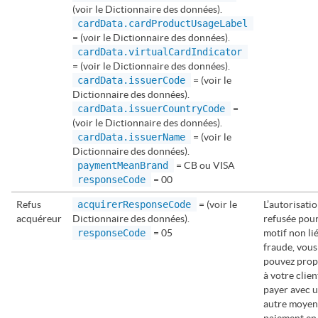
(voir le Dictionnaire des données).
cardData.cardProductUsageLabel
= (voir le Dictionnaire des données).
cardData.virtualCardIndicator
= (voir le Dictionnaire des données).
cardData.issuerCode
= (voir le
Dictionnaire des données).
cardData.issuerCountryCode
=
(voir le Dictionnaire des données).
cardData.issuerName
= (voir le
Dictionnaire des données).
paymentMeanBrand
= CB ou
VISA
responseCode
= 00
Refus
acquirerResponseCode
= (voir le
L’autorisatio
acquéreur
Dictionnaire des données).
refusée pou
responseCode
= 05
motif non lié
fraude, vous
pouvez prop
à votre clien
payer avec 
autre moyen
paiement en