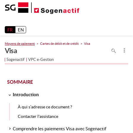
Release 26.2
FR
EN
Moyens de paiement
Cartes de débit et de crédit
Visa
Pour
Visa
rechercher
dans
la
Sogenactif
VPC e-Gestion
page
utiliser
Ctrl+F
sur
votre
clavier
SOMMAIRE
Introduction
À qui s’adresse ce document ?
Contacter l'assistance
Comprendre les paiements Visa avec Sogenactif