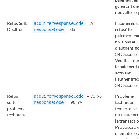
générant un
nouvelle req
Refus Soft
acquirerResponseCode
= A1
L’acquéreur 
Decline
responseCode
= 05
refusé le
paiement car
n’y a pas eu
d'authentifi
3-D Secure.
Veuillez ret
le paiement 
activant
l'authentific
3-D Secure.
Refus
acquirerResponseCode
= 90-98
Problème
suite
responseCode
= 90, 99
technique
problème
temporaire l
technique
du traitemen
la transactio
Proposez à 
client de ref