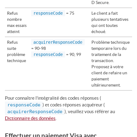
D Secure.
Refus
responseCode
= 75
Le client a fait
nombre
plusieurs tentatives
max essais
qui ont toutes
atteint
échoué.
Refus
acquirerResponseCode
Problème technique
suite
= 90-98
temporaire lors du
problème
responseCode
= 90, 99
traitement de la
technique
transaction.
Proposez à votre
client de refaire un
paiement
ultérieurement.
Pour connaître l'intégralité des codes réponses (
responseCode
) et codes réponses acquéreur (
acquirerResponseCode
), veuillez vous référer au
Dictionnaire des données
.
Effectuer un paiement
Visa
avec