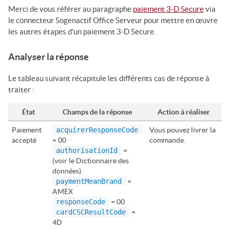
Merci de vous référer au paragraphe
paiement 3-D Secure
via
le connecteur
Sogenactif Office Serveur
pour mettre en œuvre
les autres étapes d'un paiement 3-D Secure.
Analyser la réponse
Le tableau suivant récapitule les différents cas de réponse à
traiter :
État
Champs de la réponse
Action à réaliser
Paiement
acquirerResponseCode
Vous pouvez livrer la
accepté
= 00
commande.
authorisationId
=
(voir le Dictionnaire des
données).
paymentMeanBrand
=
AMEX
responseCode
= 00
cardCSCResultCode
=
4D