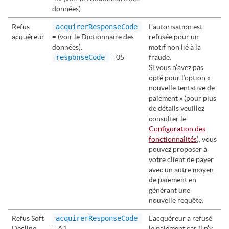
données)
Refus
acquirerResponseCode
L’autorisation est
acquéreur
= (voir le Dictionnaire des
refusée pour un
données).
motif non lié à la
responseCode
= 05
fraude.
Si vous n’avez pas
opté pour l’option «
nouvelle tentative de
paiement » (pour plus
de détails veuillez
consulter le
Configuration des
fonctionnalités
), vous
pouvez proposer à
votre client de payer
avec un autre moyen
de paiement en
générant une
nouvelle requête.
Refus Soft
acquirerResponseCode
L’acquéreur a refusé
Decline
= A1
le paiement car il n’y