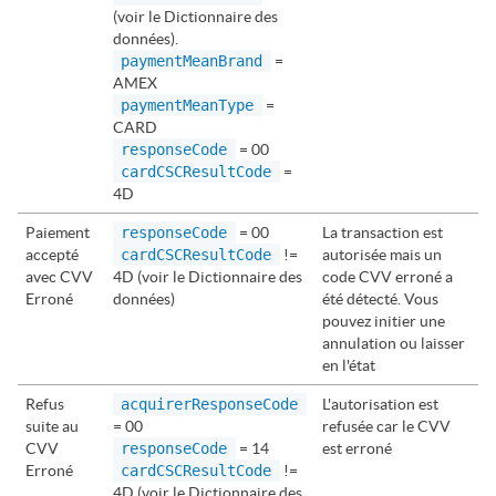
(voir le Dictionnaire des
données).
paymentMeanBrand
=
AMEX
paymentMeanType
=
CARD
responseCode
= 00
cardCSCResultCode
=
4D
Paiement
responseCode
= 00
La transaction est
accepté
cardCSCResultCode
!=
autorisée mais un
avec CVV
4D (voir le Dictionnaire des
code CVV erroné a
Erroné
données)
été détecté. Vous
pouvez initier une
annulation ou laisser
en l'état
Refus
acquirerResponseCode
L'autorisation est
suite au
= 00
refusée car le CVV
CVV
responseCode
= 14
est erroné
Erroné
cardCSCResultCode
!=
4D (voir le Dictionnaire des