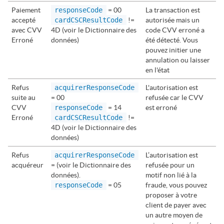
Paiement
responseCode
= 00
La transaction est
accepté
cardCSCResultCode
!=
autorisée mais un
avec CVV
4D (voir le Dictionnaire des
code CVV erroné a
Erroné
données)
été détecté. Vous
pouvez initier une
annulation ou laisser
en l'état
Refus
acquirerResponseCode
L'autorisation est
suite au
= 00
refusée car le CVV
CVV
responseCode
= 14
est erroné
Erroné
cardCSCResultCode
!=
4D (voir le Dictionnaire des
données)
Refus
acquirerResponseCode
L’autorisation est
acquéreur
= (voir le Dictionnaire des
refusée pour un
données).
motif non lié à la
responseCode
= 05
fraude, vous pouvez
proposer à votre
client de payer avec
un autre moyen de