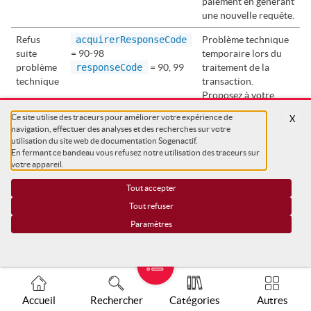
paiement en générant
une nouvelle requête.
Refus
acquirerResponseCode
Problème technique
suite
= 90-98
temporaire lors du
problème
responseCode
= 90, 99
traitement de la
technique
transaction.
Proposez à votre
client de refaire un
Ce site utilise des traceurs pour améliorer votre expérience de
X
paiement
navigation, effectuer des analyses et des recherches sur votre
ultérieurement.
utilisation du site web de documentation Sogenactif.
En fermant ce bandeau vous refusez notre utilisation des traceurs sur
votre appareil.
Pour connaître l'intégralité des codes réponses (
responseCode
) et codes réponses acquéreur (
Tout accepter
acquirerResponseCode
), veuillez vous référer au
Tout refuser
Dictionnaire des données
.
Paramètres
Merci de vous référer au document
Guide 3DS
pour analyser
les informations d'authentification.
Accueil
Rechercher
Catégories
Autres
Gérer vos transactions