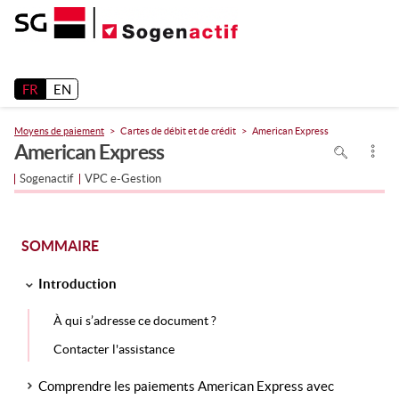
Release 26.2
FR
EN
Moyens de paiement
Cartes de débit et de crédit
American Express
Pour
American Express
rechercher
dans
la
Sogenactif
VPC e-Gestion
page
utiliser
Ctrl+F
sur
votre
clavier
SOMMAIRE
Introduction
À qui s’adresse ce document ?
Contacter l'assistance
Comprendre les paiements American Express avec