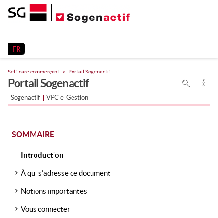
Release 26.2
FR
Self-care commerçant
Portail Sogenactif
Pour
Portail Sogenactif
rechercher
dans
la
Sogenactif
VPC e-Gestion
page
utiliser
Ctrl+F
sur
votre
clavier
SOMMAIRE
Introduction
À qui s’adresse ce document
Notions importantes
Vous connecter