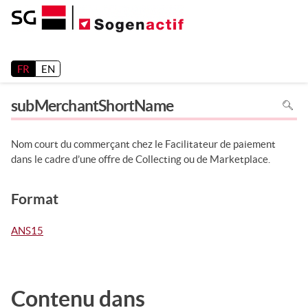
Release 26.2
FR
EN
Pour
subMerchantShortName
recher
dans
la
page
utiliser
Nom court du commerçant chez le Facilitateur de paiement
Ctrl+F
sur
dans le cadre d’une offre de Collecting ou de Marketplace.
votre
clavier
Format
ANS15
Contenu dans