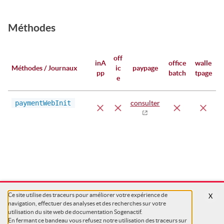
Méthodes
off
inA
office
walle
Méthodes / Journaux
ic
paypage
pp
batch
tpage
e
paymentWebInit
consulter
Ce site utilise des traceurs pour améliorer votre expérience de
X
navigation, effectuer des analyses et des recherches sur votre
utilisation du site web de documentation Sogenactif.
En fermant ce bandeau vous refusez notre utilisation des traceurs sur