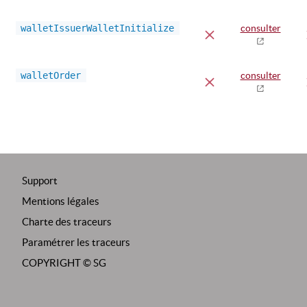
walletIssuerWalletInitialize
consulter
walletOrder
consulter
Support
Mentions légales
Charte des traceurs
Paramétrer les traceurs
COPYRIGHT ©
SG