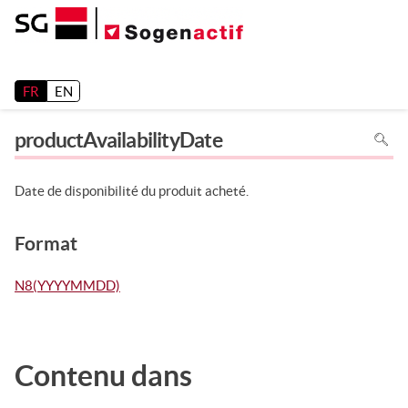
Release 26.2
FR
EN
Pour
productAvailabilityDate
recher
dans
la
page
utiliser
Date de disponibilité du produit acheté.
Ctrl+F
sur
votre
clavier
Format
N8(YYYYMMDD)
Contenu dans