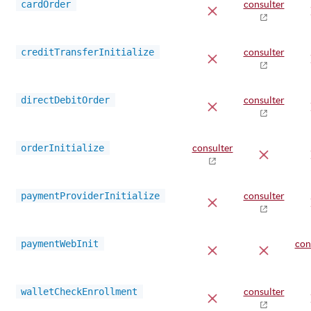
cardOrder
consulter
creditTransferInitialize
consulter
directDebitOrder
consulter
orderInitialize
consulter
paymentProviderInitialize
consulter
paymentWebInit
con
walletCheckEnrollment
consulter