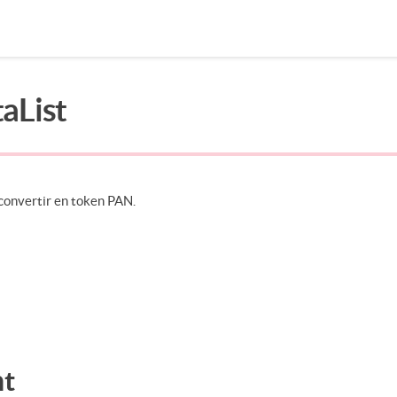
aList
Rechercher dans la page
convertir en token PAN.
nt