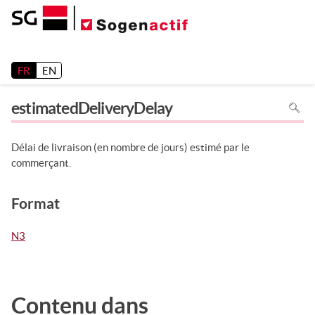
Release 26.2
FR
EN
Pour
estimatedDeliveryDelay
recher
dans
la
page
utiliser
Délai de livraison (en nombre de jours) estimé par le
Ctrl+F
sur
commerçant.
votre
clavier
Format
N3
Contenu dans