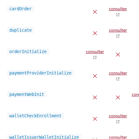
cardOrder
consulter
duplicate
consulter
orderInitialize
consulter
paymentProviderInitialize
consulter
paymentWebInit
con
walletCheckEnrollment
consulter
walletIssuerWalletInitialize
consulter