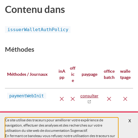
Contenu dans
issuerWalletAuthPolicy
Méthodes
off
inA
office
walle
Méthodes / Journaux
ic
paypage
pp
batch
tpage
e
paymentWebInit
consulter
Ce site utilise des traceurs pour améliorer votre expérience de
X
navigation, effectuer des analyses et des recherches sur votre
utilisation du site web de documentation Sogenactif.
En fermant ce bandeau vous refusez notre utilisation des traceurs sur