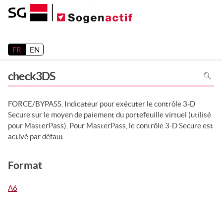
Release 26.2
FR
EN
Pour
check3DS
recher
dans
la
page
utiliser
FORCE/BYPASS. Indicateur pour exécuter le contrôle 3-D
Ctrl+F
sur
Secure sur le moyen de paiement du portefeuille virtuel (utilisé
votre
clavier
pour MasterPass). Pour MasterPass, le contrôle 3-D Secure est
activé par défaut.
Format
A6