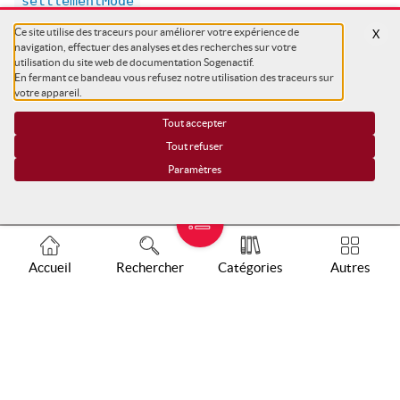
settlementMode
Ce site utilise des traceurs pour améliorer votre expérience de
X
navigation, effectuer des analyses et des recherches sur votre
utilisation du site web de documentation Sogenactif.
En fermant ce bandeau vous refusez notre utilisation des traceurs sur
votre appareil.
Tout accepter
Tout refuser
Paramètres
Support
Mentions légales
Charte des traceurs
Accueil
Rechercher
Catégories
Autres
Paramétrer les traceurs
COPYRIGHT ©
SG