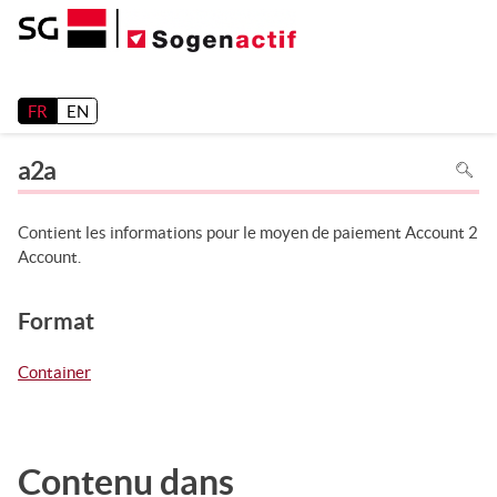
Release 26.2
FR
EN
Pour
a2a
recher
dans
la
page
utiliser
Contient les informations pour le moyen de paiement Account 2
Ctrl+F
sur
Account.
votre
clavier
Format
Container
Contenu dans