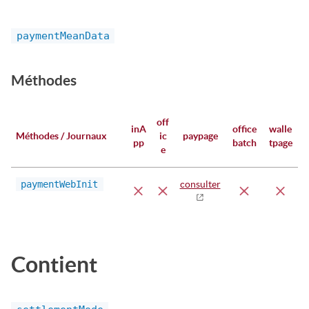
paymentMeanData
Méthodes
off
inA
office
walle
Méthodes / Journaux
ic
paypage
pp
batch
tpage
e
paymentWebInit
consulter
Contient